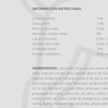
INFORMACIÓN NUTRICIONAL
Proteínas (mín)
19%
Grasa (mín)
7,5%
Fibra cruda (máx)
3,5%
Minerales totales (máx)
8%
Calcio (mín/máx)
0,9% / 
Fósforo (mín/máx)
0,5% / 
Humedad (máx)
10%
Energía metabólica
3450 ca
INGREDIENTES:
Harina de carne vacuna, harina de
pollo, maíz pre cocido, arroz partido, gluten de maíz
vegetal, levadura de cerveza, extracto de yucca sh
achicoria, germen de maíz. Vitaminas: Acido nicotín
B1, K, B6, biotina, B12, ácido fólico. Minerales: H
propionato de calcio, carbonato de calcio, sulfato 
sodio, sulfato de cobre, óxido de manganeso, iodato
colina, inulina, manano-oligo sacáridos, antioxidan