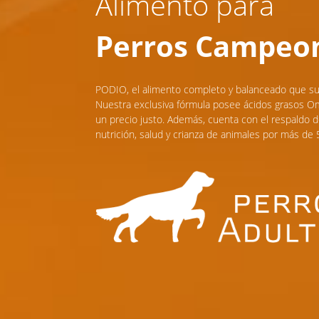
Alimento para
Perros Campeo
PODIO, el alimento completo y balanceado que s
Nuestra exclusiva fórmula posee ácidos grasos Ome
un precio justo. Además, cuenta con el respaldo d
nutrición, salud y crianza de animales por más de 