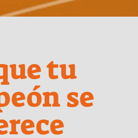
que tu
peón se
erece