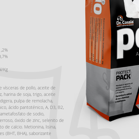
1,2%
0,7%
l/Kg
 vísceras de pollo, aceite de
, harina de soja, trigo, aceite
idigera, pulpa de remolacha,
ico, ácido pantoténico, A, D3, B2,
exametafosfato de sodio,
ferroso, óxido de zinc, selenito de
 de calcio. Metionina, lisina,
tes (BHT, BHA), saborizante